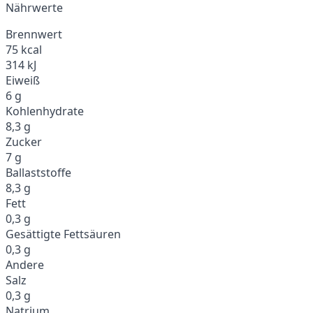
Nährwerte
Brennwert
75 kcal
314 kJ
Eiweiß
6 g
Kohlenhydrate
8,3 g
Zucker
7 g
Ballaststoffe
8,3 g
Fett
0,3 g
Gesättigte Fettsäuren
0,3 g
Andere
Salz
0,3 g
Natrium