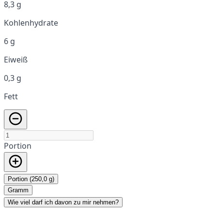
8,3 g
Kohlenhydrate
6 g
Eiweiß
0,3 g
Fett
Portion
Portion (250,0 g)
Gramm
Wie viel darf ich davon zu mir nehmen?