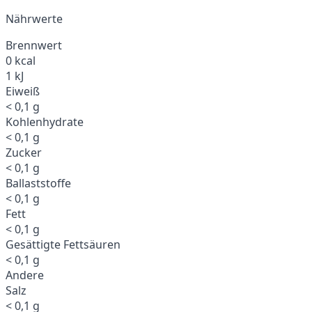
Nährwerte
Brennwert
0 kcal
1 kJ
Eiweiß
< 0,1 g
Kohlenhydrate
< 0,1 g
Zucker
< 0,1 g
Ballaststoffe
< 0,1 g
Fett
< 0,1 g
Gesättigte Fettsäuren
< 0,1 g
Andere
Salz
< 0,1 g