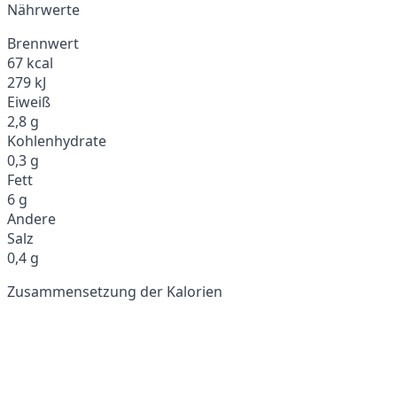
Nährwerte
Brennwert
67 kcal
279 kJ
Eiweiß
2,8 g
Kohlenhydrate
0,3 g
Fett
6 g
Andere
Salz
0,4 g
Zusammensetzung der Kalorien