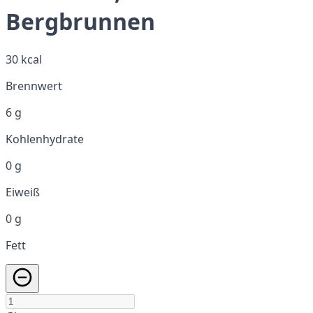
Bergbrunnen
30 kcal
Brennwert
6 g
Kohlenhydrate
0 g
Eiweiß
0 g
Fett