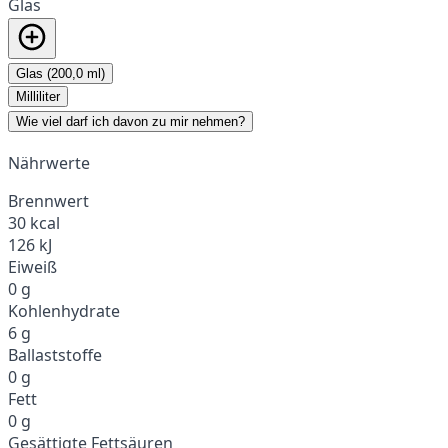
Glas
Glas (200,0 ml)
Milliliter
Wie viel darf ich davon zu mir nehmen?
Nährwerte
Brennwert
30 kcal
126 kJ
Eiweiß
0 g
Kohlenhydrate
6 g
Ballaststoffe
0 g
Fett
0 g
Gesättigte Fettsäuren