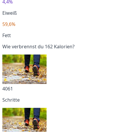
4,4%
Eiweiß
59,6%
Fett
Wie verbrennst du 162 Kalorien?
4061
Schritte