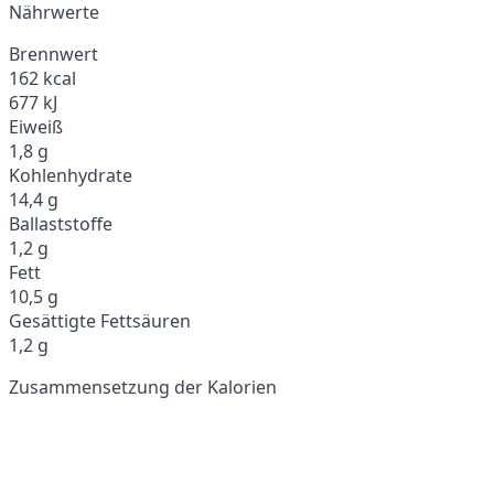
Nährwerte
Brennwert
162 kcal
677 kJ
Eiweiß
1,8 g
Kohlenhydrate
14,4 g
Ballaststoffe
1,2 g
Fett
10,5 g
Gesättigte Fettsäuren
1,2 g
Zusammensetzung der Kalorien