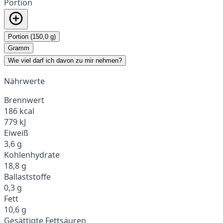
Portion
Portion (150,0 g)
Gramm
Wie viel darf ich davon zu mir nehmen?
Nährwerte
Brennwert
186 kcal
779 kJ
Eiweiß
3,6 g
Kohlenhydrate
18,8 g
Ballaststoffe
0,3 g
Fett
10,6 g
Gesättigte Fettsäuren