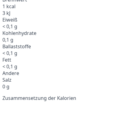
1 kcal
3 kJ
Eiweiß
< 0,1 g
Kohlenhydrate
0,1 g
Ballaststoffe
< 0,1 g
Fett
< 0,1 g
Andere
Salz
0 g
Zusammensetzung der Kalorien