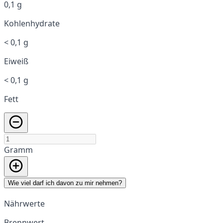
0,1 g
Kohlenhydrate
< 0,1 g
Eiweiß
< 0,1 g
Fett
Gramm
Wie viel darf ich davon zu mir nehmen?
Nährwerte
Brennwert