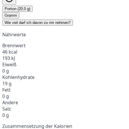
Portion (20,0 g)
Gramm
Wie viel darf ich davon zu mir nehmen?
Nährwerte
Brennwert
46 kcal
193 kJ
Eiweiß
0 g
Kohlenhydrate
19 g
Fett
0 g
Andere
Salz
0 g
Zusammensetzung der Kalorien