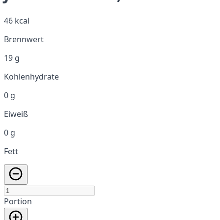
46 kcal
Brennwert
19 g
Kohlenhydrate
0 g
Eiweiß
0 g
Fett
Portion