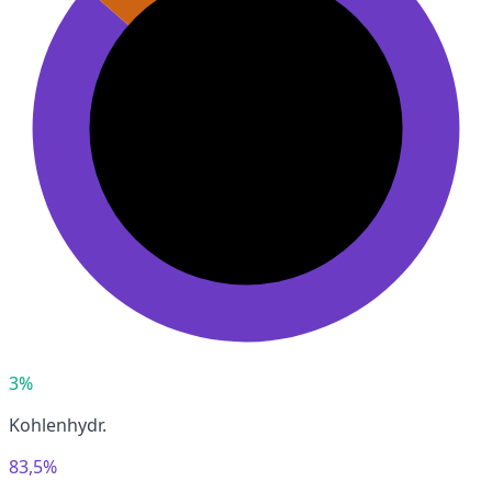
3%
Kohlenhydr.
83,5%