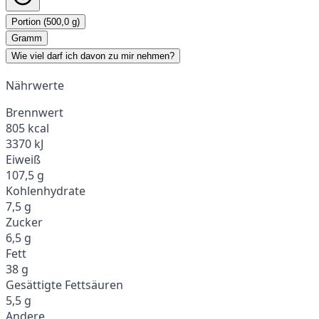
Portion (500,0 g)
Gramm
Wie viel darf ich davon zu mir nehmen?
Nährwerte
Brennwert
805 kcal
3370 kJ
Eiweiß
107,5 g
Kohlenhydrate
7,5 g
Zucker
6,5 g
Fett
38 g
Gesättigte Fettsäuren
5,5 g
Andere