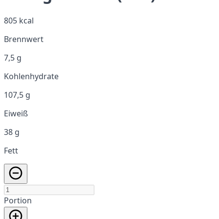
805 kcal
Brennwert
7,5 g
Kohlenhydrate
107,5 g
Eiweiß
38 g
Fett
Portion