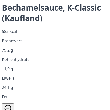
Bechamelsauce, K-Classic
(Kaufland)
583 kcal
Brennwert
79,2 g
Kohlenhydrate
11,9 g
Eiweiß
24,1 g
Fett