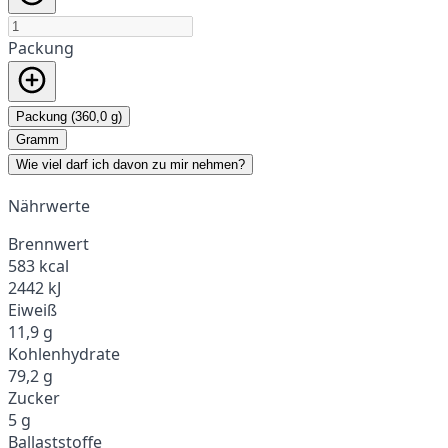
Packung
Packung (360,0 g)
Gramm
Wie viel darf ich davon zu mir nehmen?
Nährwerte
Brennwert
583 kcal
2442 kJ
Eiweiß
11,9 g
Kohlenhydrate
79,2 g
Zucker
5 g
Ballaststoffe