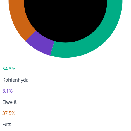
54,3%
Kohlenhydr.
8,1%
Eiweiß
37,5%
Fett