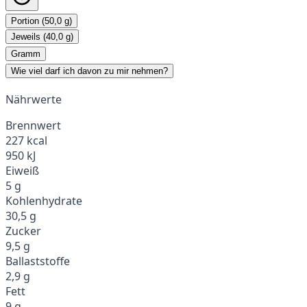
Portion (50,0 g)
Jeweils (40,0 g)
Gramm
Wie viel darf ich davon zu mir nehmen?
Nährwerte
Brennwert
227 kcal
950 kJ
Eiweiß
5 g
Kohlenhydrate
30,5 g
Zucker
9,5 g
Ballaststoffe
2,9 g
Fett
9 g