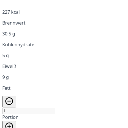
227 kcal
Brennwert
30,5 g
Kohlenhydrate
5 g
Eiweiß
9 g
Fett
Portion