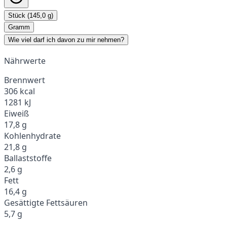
Stück (145,0 g)
Gramm
Wie viel darf ich davon zu mir nehmen?
Nährwerte
Brennwert
306 kcal
1281 kJ
Eiweiß
17,8 g
Kohlenhydrate
21,8 g
Ballaststoffe
2,6 g
Fett
16,4 g
Gesättigte Fettsäuren
5,7 g