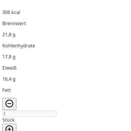
306 kcal
Brennwert
21,8 g
Kohlenhydrate
17,8 g
Eiweiß
16,4 g
Fett
Stück