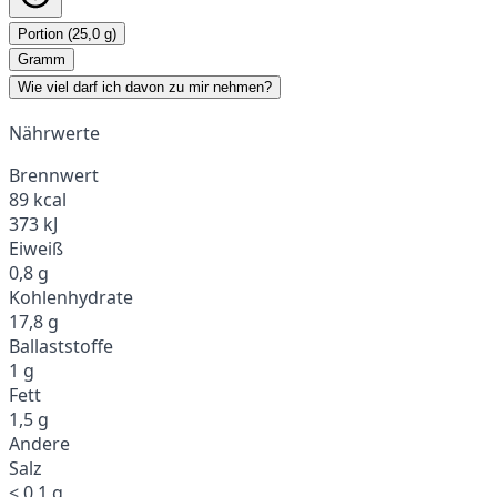
Portion (25,0 g)
Gramm
Wie viel darf ich davon zu mir nehmen?
Nährwerte
Brennwert
89 kcal
373 kJ
Eiweiß
0,8 g
Kohlenhydrate
17,8 g
Ballaststoffe
1 g
Fett
1,5 g
Andere
Salz
< 0,1 g