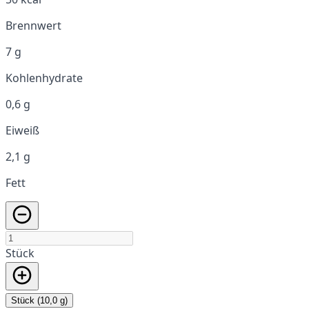
Brennwert
7 g
Kohlenhydrate
0,6 g
Eiweiß
2,1 g
Fett
Stück
Stück (10,0 g)