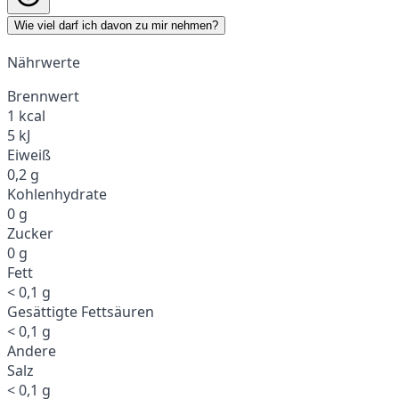
Wie viel darf ich davon zu mir nehmen?
Nährwerte
Brennwert
1 kcal
5 kJ
Eiweiß
0,2 g
Kohlenhydrate
0 g
Zucker
0 g
Fett
< 0,1 g
Gesättigte Fettsäuren
< 0,1 g
Andere
Salz
< 0,1 g