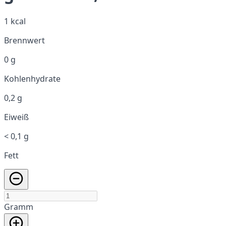
1 kcal
Brennwert
0 g
Kohlenhydrate
0,2 g
Eiweiß
< 0,1 g
Fett
Gramm