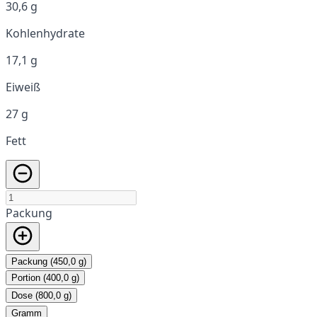
30,6 g
Kohlenhydrate
17,1 g
Eiweiß
27 g
Fett
Packung
Packung (450,0 g)
Portion (400,0 g)
Dose (800,0 g)
Gramm