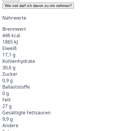
Wie viel darf ich davon zu mir nehmen?
Nährwerte
Brennwert
446 kcal
1865 kJ
Eiweiß
17,1 g
Kohlenhydrate
30,6 g
Zucker
0,9 g
Ballaststoffe
0 g
Fett
27 g
Gesättigte Fettsäuren
9,9 g
Andere