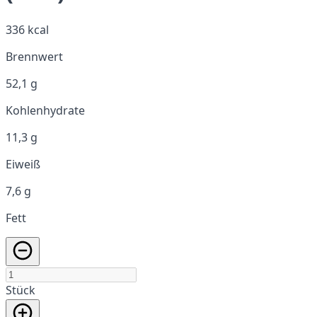
336 kcal
Brennwert
52,1 g
Kohlenhydrate
11,3 g
Eiweiß
7,6 g
Fett
Stück