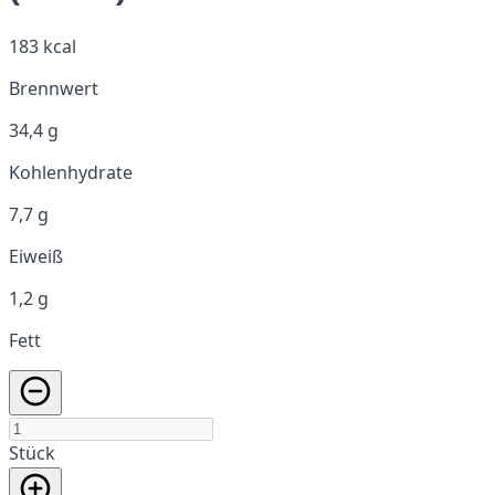
183 kcal
Brennwert
34,4 g
Kohlenhydrate
7,7 g
Eiweiß
1,2 g
Fett
Stück