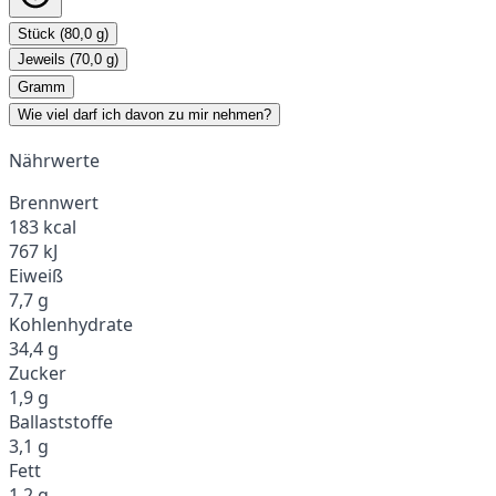
Stück (80,0 g)
Jeweils (70,0 g)
Gramm
Wie viel darf ich davon zu mir nehmen?
Nährwerte
Brennwert
183 kcal
767 kJ
Eiweiß
7,7 g
Kohlenhydrate
34,4 g
Zucker
1,9 g
Ballaststoffe
3,1 g
Fett
1,2 g