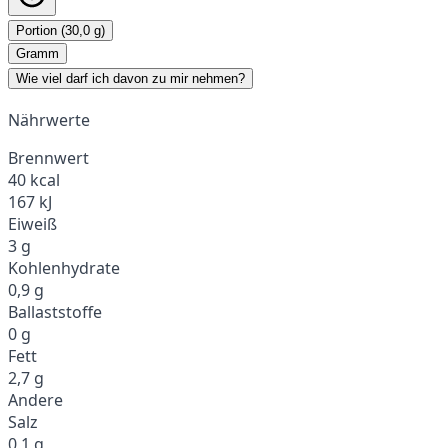
Portion (30,0 g)
Gramm
Wie viel darf ich davon zu mir nehmen?
Nährwerte
Brennwert
40 kcal
167 kJ
Eiweiß
3 g
Kohlenhydrate
0,9 g
Ballaststoffe
0 g
Fett
2,7 g
Andere
Salz
0,1 g