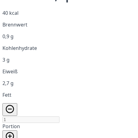
40 kcal
Brennwert
0,9 g
Kohlenhydrate
3 g
Eiweiß
2,7 g
Fett
Portion