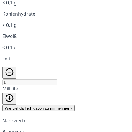
< 0,1 g
Kohlenhydrate
< 0,1 g
Eiweiß
< 0,1 g
Fett
Milliliter
Wie viel darf ich davon zu mir nehmen?
Nährwerte
Brennwert