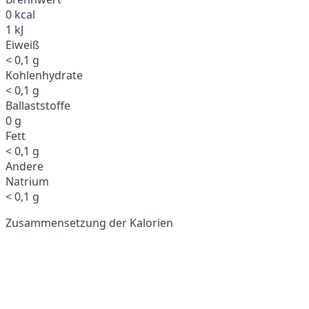
0 kcal
1 kJ
Eiweiß
< 0,1 g
Kohlenhydrate
< 0,1 g
Ballaststoffe
0 g
Fett
< 0,1 g
Andere
Natrium
< 0,1 g
Zusammensetzung der Kalorien