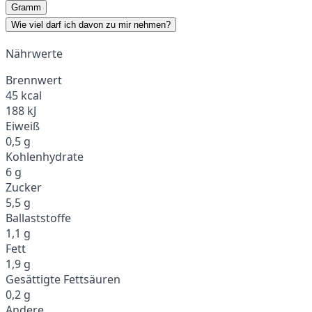
Gramm
Wie viel darf ich davon zu mir nehmen?
Nährwerte
Brennwert
45 kcal
188 kJ
Eiweiß
0,5 g
Kohlenhydrate
6 g
Zucker
5,5 g
Ballaststoffe
1,1 g
Fett
1,9 g
Gesättigte Fettsäuren
0,2 g
Andere