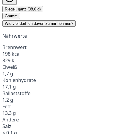
Riegel, ganz (38,0 g)
Gramm
Wie viel darf ich davon zu mir nehmen?
Nährwerte
Brennwert
198 kcal
829 kJ
Eiweiß
1,7 g
Kohlenhydrate
17,1 g
Ballaststoffe
1,2 g
Fett
13,3 g
Andere
Salz
< 0,1 g