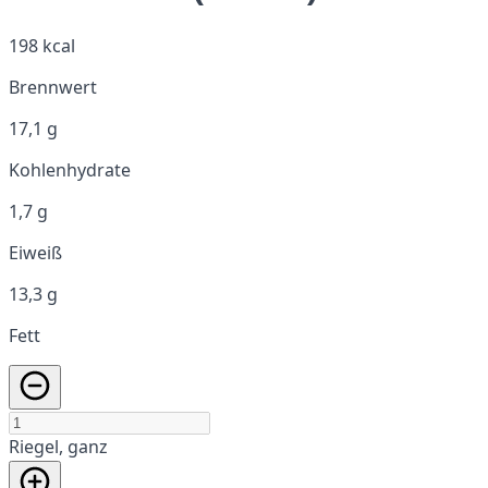
198 kcal
Brennwert
17,1 g
Kohlenhydrate
1,7 g
Eiweiß
13,3 g
Fett
Riegel, ganz