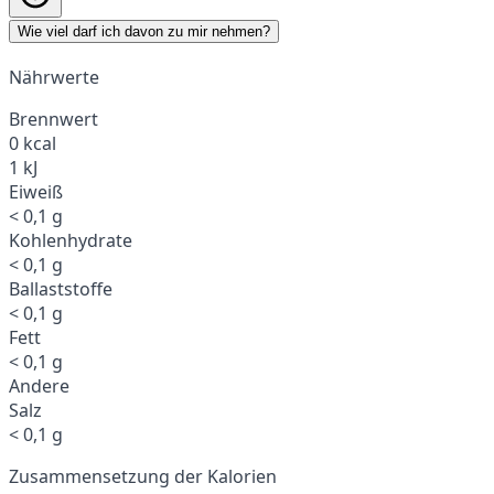
Wie viel darf ich davon zu mir nehmen?
Nährwerte
Brennwert
0 kcal
1 kJ
Eiweiß
< 0,1 g
Kohlenhydrate
< 0,1 g
Ballaststoffe
< 0,1 g
Fett
< 0,1 g
Andere
Salz
< 0,1 g
Zusammensetzung der Kalorien