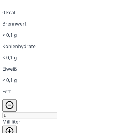
0 kcal
Brennwert
< 0,1 g
Kohlenhydrate
< 0,1 g
Eiweiß
< 0,1 g
Fett
Milliliter