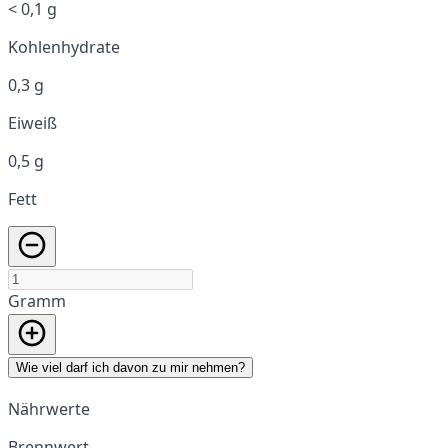
< 0,1 g
Kohlenhydrate
0,3 g
Eiweiß
0,5 g
Fett
Gramm
Wie viel darf ich davon zu mir nehmen?
Nährwerte
Brennwert