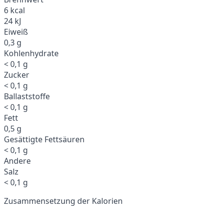
6 kcal
24 kJ
Eiweiß
0,3 g
Kohlenhydrate
< 0,1 g
Zucker
< 0,1 g
Ballaststoffe
< 0,1 g
Fett
0,5 g
Gesättigte Fettsäuren
< 0,1 g
Andere
Salz
< 0,1 g
Zusammensetzung der Kalorien