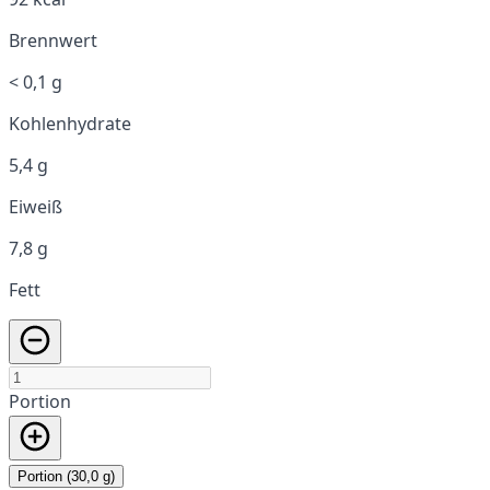
Brennwert
< 0,1 g
Kohlenhydrate
5,4 g
Eiweiß
7,8 g
Fett
Portion
Portion (30,0 g)