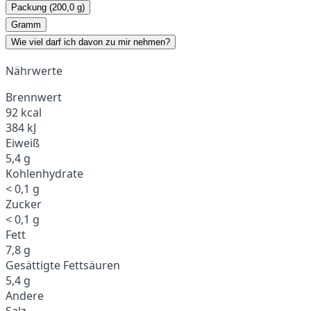
Packung (200,0 g)
Gramm
Wie viel darf ich davon zu mir nehmen?
Nährwerte
Brennwert
92 kcal
384 kJ
Eiweiß
5,4 g
Kohlenhydrate
< 0,1 g
Zucker
< 0,1 g
Fett
7,8 g
Gesättigte Fettsäuren
5,4 g
Andere
Salz