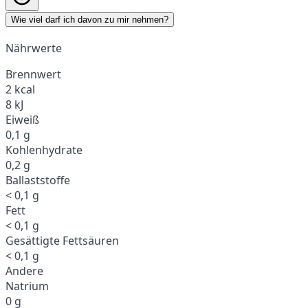
Wie viel darf ich davon zu mir nehmen?
Nährwerte
Brennwert
2 kcal
8 kJ
Eiweiß
0,1 g
Kohlenhydrate
0,2 g
Ballaststoffe
< 0,1 g
Fett
< 0,1 g
Gesättigte Fettsäuren
< 0,1 g
Andere
Natrium
0 g