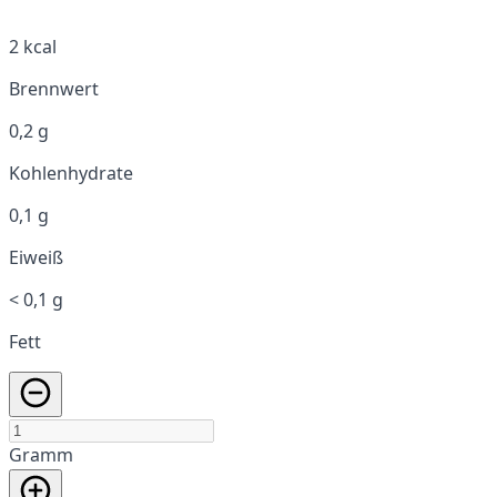
2 kcal
Brennwert
0,2 g
Kohlenhydrate
0,1 g
Eiweiß
< 0,1 g
Fett
Gramm