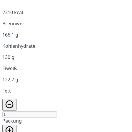
2310 kcal
Brennwert
166,1 g
Kohlenhydrate
130 g
Eiweiß
122,7 g
Fett
Packung