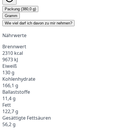
Packung (380,0 g)
Gramm
Wie viel darf ich davon zu mir nehmen?
Nährwerte
Brennwert
2310 kcal
9673 kJ
Eiweiß
130 g
Kohlenhydrate
166,1 g
Ballaststoffe
11,4 g
Fett
122,7 g
Gesättigte Fettsäuren
56,2 g