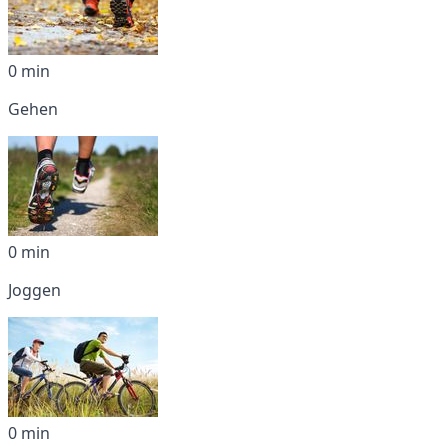
0 min
Gehen
0 min
Joggen
0 min