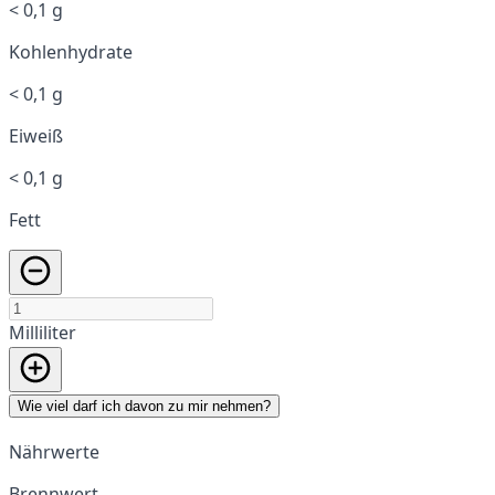
< 0,1 g
Kohlenhydrate
< 0,1 g
Eiweiß
< 0,1 g
Fett
Milliliter
Wie viel darf ich davon zu mir nehmen?
Nährwerte
Brennwert