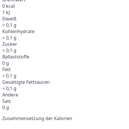
0 kcal
1 kJ
Eiweiß
< 0,1 g
Kohlenhydrate
< 0,1 g
Zucker
< 0,1 g
Ballaststoffe
0 g
Fett
< 0,1 g
Gesättigte Fettsäuren
< 0,1 g
Andere
Salz
0 g
Zusammensetzung der Kalorien