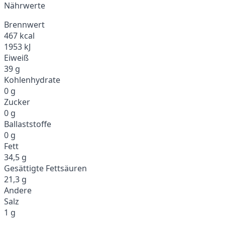
Nährwerte
Brennwert
467 kcal
1953 kJ
Eiweiß
39 g
Kohlenhydrate
0 g
Zucker
0 g
Ballaststoffe
0 g
Fett
34,5 g
Gesättigte Fettsäuren
21,3 g
Andere
Salz
1 g