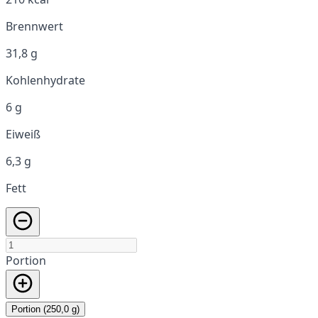
Brennwert
31,8 g
Kohlenhydrate
6 g
Eiweiß
6,3 g
Fett
Portion
Portion (250,0 g)