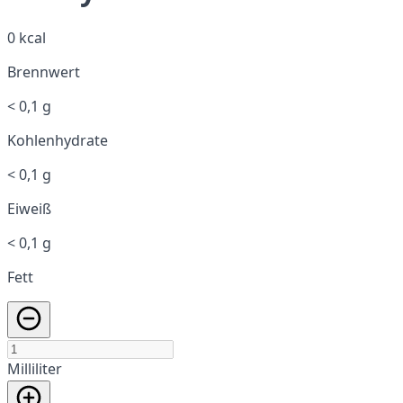
0 kcal
Brennwert
< 0,1 g
Kohlenhydrate
< 0,1 g
Eiweiß
< 0,1 g
Fett
Milliliter