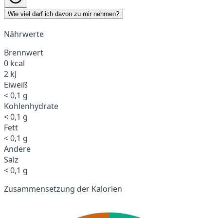
Wie viel darf ich davon zu mir nehmen?
Nährwerte
Brennwert
0 kcal
2 kJ
Eiweiß
< 0,1 g
Kohlenhydrate
< 0,1 g
Fett
< 0,1 g
Andere
Salz
< 0,1 g
Zusammensetzung der Kalorien