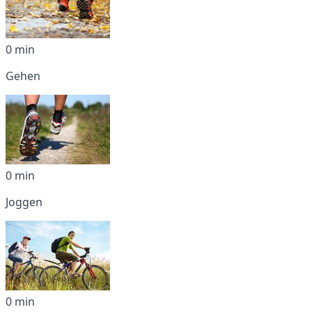
0 min
Gehen
0 min
Joggen
0 min