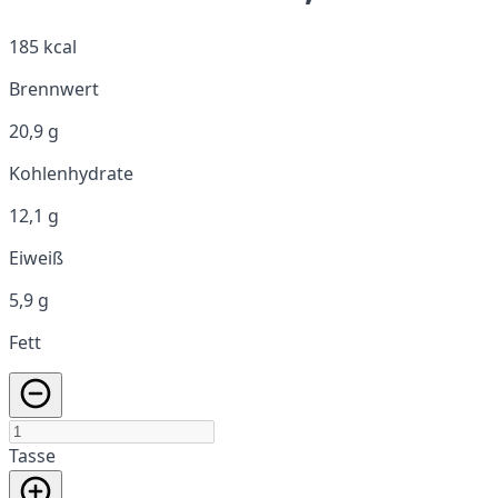
185 kcal
Brennwert
20,9 g
Kohlenhydrate
12,1 g
Eiweiß
5,9 g
Fett
Tasse