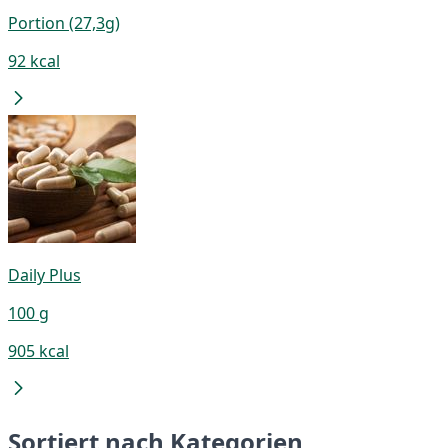
Portion (27,3g)
92 kcal
Daily Plus
100 g
905 kcal
Sortiert nach Kategorien