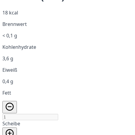
18 kcal
Brennwert
< 0,1 g
Kohlenhydrate
3,6 g
Eiweiß
0,4 g
Fett
Scheibe