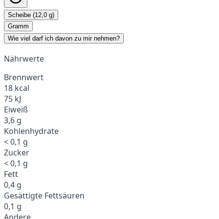
Scheibe (12,0 g)
Gramm
Wie viel darf ich davon zu mir nehmen?
Nährwerte
Brennwert
18 kcal
75 kJ
Eiweiß
3,6 g
Kohlenhydrate
< 0,1 g
Zucker
< 0,1 g
Fett
0,4 g
Gesättigte Fettsäuren
0,1 g
Andere