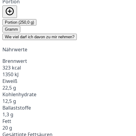
Portion
Portion (250,0 g)
Gramm
Wie viel darf ich davon zu mir nehmen?
Nährwerte
Brennwert
323 kcal
1350 kJ
Eiweiß
22,5 g
Kohlenhydrate
12,5 g
Ballaststoffe
1,3 g
Fett
20 g
Gesättigte Fettsäuren