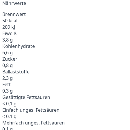
Nährwerte
Brennwert
50 kcal
209 kJ
Eiweiß
3,8 g
Kohlenhydrate
6,6 g
Zucker
0,8 g
Ballaststoffe
2,3 g
Fett
0,3 g
Gesättigte Fettsäuren
< 0,1 g
Einfach unges. Fettsäuren
< 0,1 g
Mehrfach unges. Fettsäuren
0,1 g