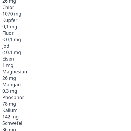
26 mg
Chlor
1070 mg
Kupfer
0,1 mg
Fluor
< 0,1 mg
Jod
< 0,1 mg
Eisen
1 mg
Magnesium
26 mg
Mangan
0,3 mg
Phosphor
78 mg
Kalium
142 mg
Schwefel
36 mg