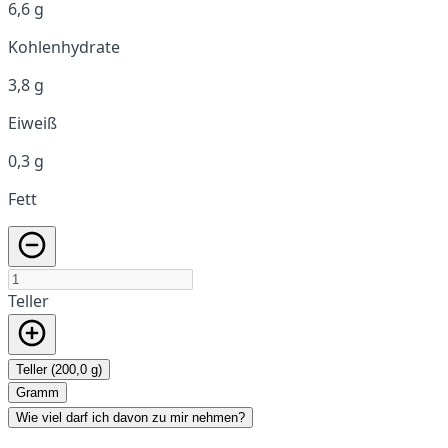
6,6 g
Kohlenhydrate
3,8 g
Eiweiß
0,3 g
Fett
Teller
Teller (200,0 g)
Gramm
Wie viel darf ich davon zu mir nehmen?