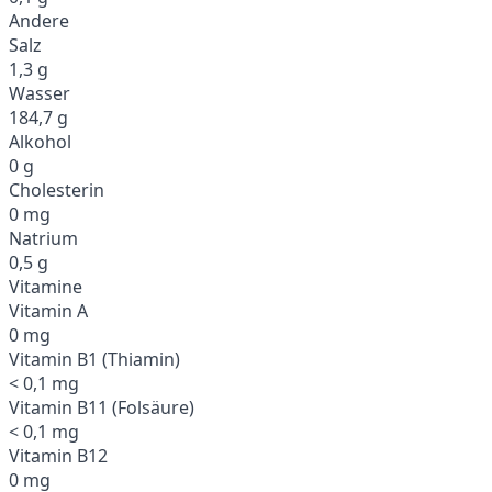
Andere
Salz
1,3 g
Wasser
184,7 g
Alkohol
0 g
Cholesterin
0 mg
Natrium
0,5 g
Vitamine
Vitamin A
0 mg
Vitamin B1 (Thiamin)
< 0,1 mg
Vitamin B11 (Folsäure)
< 0,1 mg
Vitamin B12
0 mg