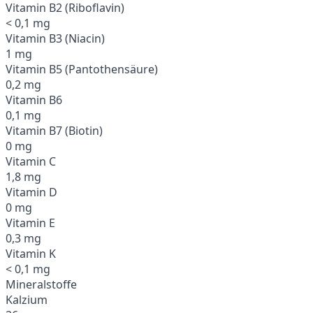
Vitamin B2 (Riboflavin)
< 0,1 mg
Vitamin B3 (Niacin)
1 mg
Vitamin B5 (Pantothensäure)
0,2 mg
Vitamin B6
0,1 mg
Vitamin B7 (Biotin)
0 mg
Vitamin C
1,8 mg
Vitamin D
0 mg
Vitamin E
0,3 mg
Vitamin K
< 0,1 mg
Mineralstoffe
Kalzium