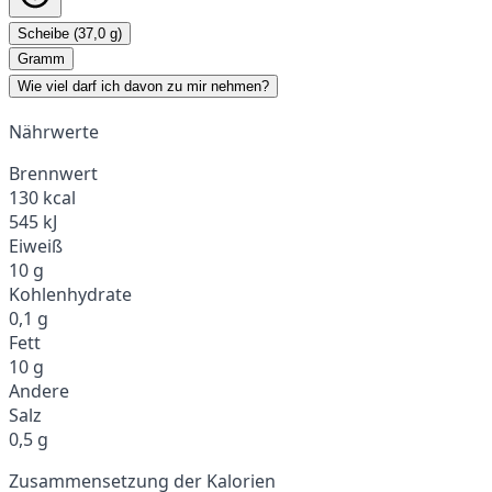
Scheibe (37,0 g)
Gramm
Wie viel darf ich davon zu mir nehmen?
Nährwerte
Brennwert
130 kcal
545 kJ
Eiweiß
10 g
Kohlenhydrate
0,1 g
Fett
10 g
Andere
Salz
0,5 g
Zusammensetzung der Kalorien