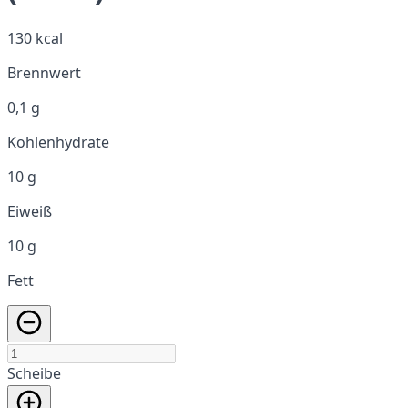
130 kcal
Brennwert
0,1 g
Kohlenhydrate
10 g
Eiweiß
10 g
Fett
Scheibe