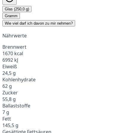
Glas (250,0 g)
Gramm
Wie viel darf ich davon zu mir nehmen?
Nährwerte
Brennwert
1670 kcal
6992 kJ
Eiweiß
24,5 g
Kohlenhydrate
62 g
Zucker
55,8 g
Ballaststoffe
7 g
Fett
145,5 g
Gesättigte Fettsäuren