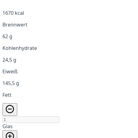
1670 kcal
Brennwert
62 g
Kohlenhydrate
24,5 g
Eiweiß
145,5 g
Fett
Glas