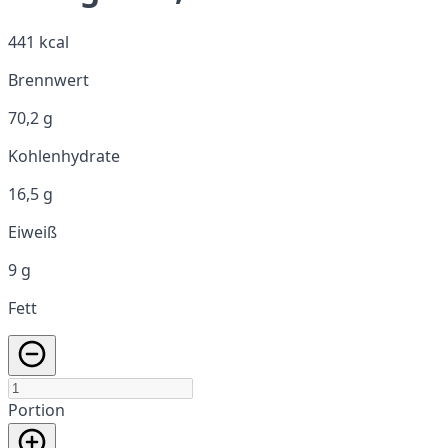
441 kcal
Brennwert
70,2 g
Kohlenhydrate
16,5 g
Eiweiß
9 g
Fett
Portion