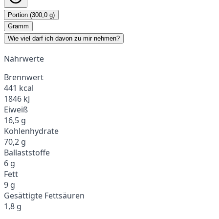
Portion (300,0 g)
Gramm
Wie viel darf ich davon zu mir nehmen?
Nährwerte
Brennwert
441 kcal
1846 kJ
Eiweiß
16,5 g
Kohlenhydrate
70,2 g
Ballaststoffe
6 g
Fett
9 g
Gesättigte Fettsäuren
1,8 g