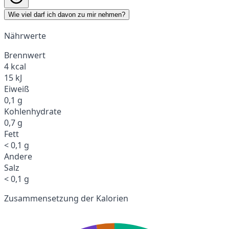
Wie viel darf ich davon zu mir nehmen?
Nährwerte
Brennwert
4 kcal
15 kJ
Eiweiß
0,1 g
Kohlenhydrate
0,7 g
Fett
< 0,1 g
Andere
Salz
< 0,1 g
Zusammensetzung der Kalorien