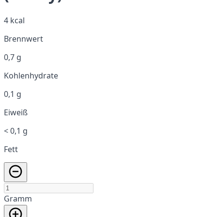
4 kcal
Brennwert
0,7 g
Kohlenhydrate
0,1 g
Eiweiß
< 0,1 g
Fett
Gramm