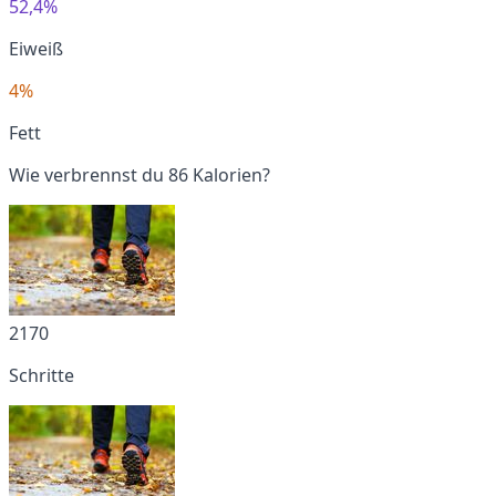
52,4%
Eiweiß
4%
Fett
Wie verbrennst du 86 Kalorien?
2170
Schritte