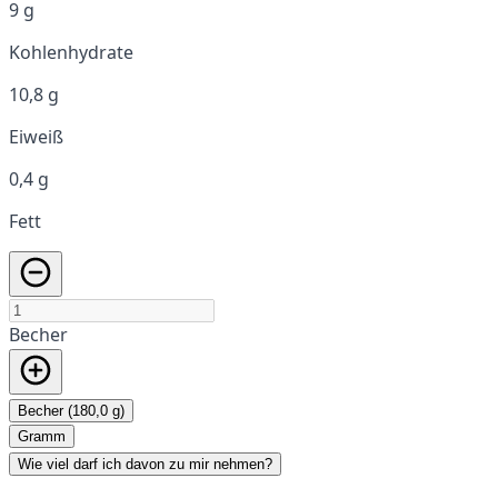
9 g
Kohlenhydrate
10,8 g
Eiweiß
0,4 g
Fett
Becher
Becher (180,0 g)
Gramm
Wie viel darf ich davon zu mir nehmen?