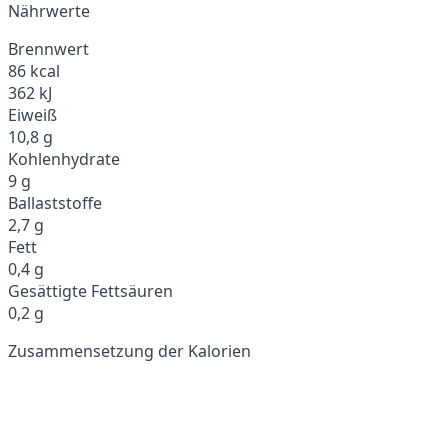
Nährwerte
Brennwert
86 kcal
362 kJ
Eiweiß
10,8 g
Kohlenhydrate
9 g
Ballaststoffe
2,7 g
Fett
0,4 g
Gesättigte Fettsäuren
0,2 g
Zusammensetzung der Kalorien