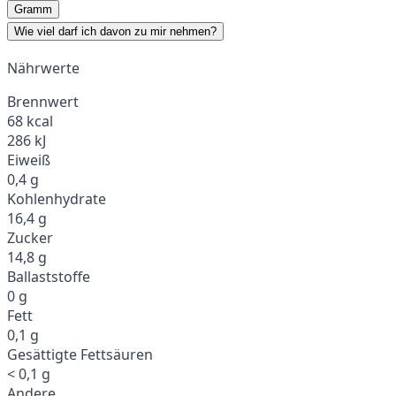
Gramm
Wie viel darf ich davon zu mir nehmen?
Nährwerte
Brennwert
68 kcal
286 kJ
Eiweiß
0,4 g
Kohlenhydrate
16,4 g
Zucker
14,8 g
Ballaststoffe
0 g
Fett
0,1 g
Gesättigte Fettsäuren
< 0,1 g
Andere