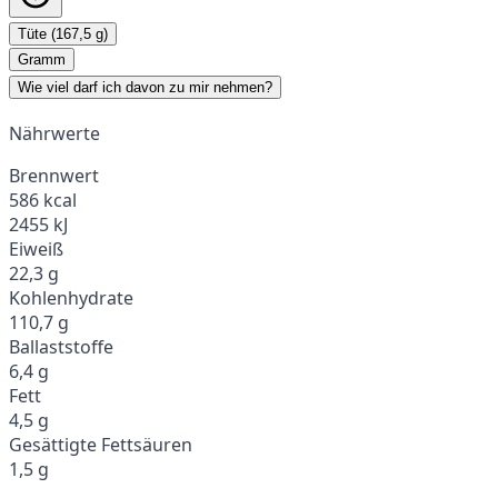
Tüte (167,5 g)
Gramm
Wie viel darf ich davon zu mir nehmen?
Nährwerte
Brennwert
586 kcal
2455 kJ
Eiweiß
22,3 g
Kohlenhydrate
110,7 g
Ballaststoffe
6,4 g
Fett
4,5 g
Gesättigte Fettsäuren
1,5 g