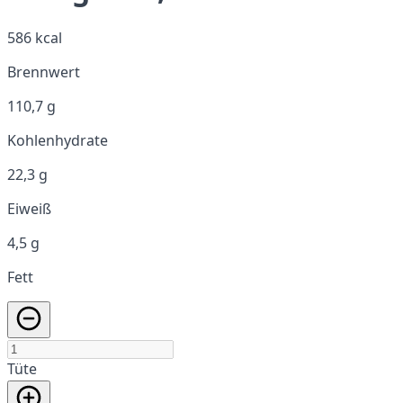
586 kcal
Brennwert
110,7 g
Kohlenhydrate
22,3 g
Eiweiß
4,5 g
Fett
Tüte