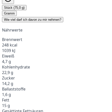
Stück (75,0 g)
Gramm
Wie viel darf ich davon zu mir nehmen?
Nährwerte
Brennwert
248 kcal
1039 kJ
Eiweiß
4,7 g
Kohlenhydrate
22,9 g
Zucker
14,2 g
Ballaststoffe
1,6 g
Fett
15 g
Gesättigte Fettsäuren