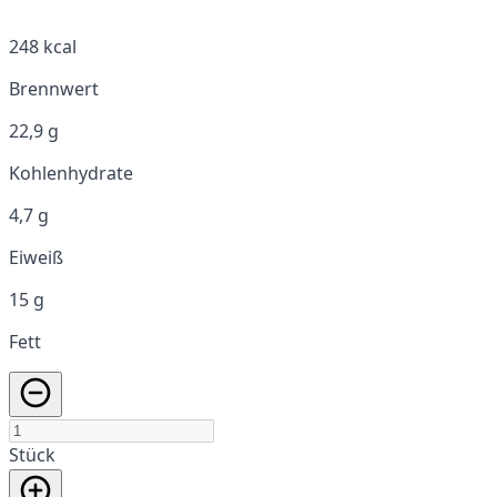
248 kcal
Brennwert
22,9 g
Kohlenhydrate
4,7 g
Eiweiß
15 g
Fett
Stück