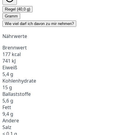
Riegel (40,0 g)
Gramm
Wie viel darf ich davon zu mir nehmen?
Nährwerte
Brennwert
177 kcal
741 kJ
Eiweiß
5,4 g
Kohlenhydrate
15 g
Ballaststoffe
5,6 g
Fett
9,4 g
Andere
Salz
< 0,1 g