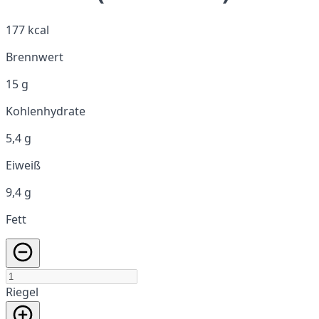
177 kcal
Brennwert
15 g
Kohlenhydrate
5,4 g
Eiweiß
9,4 g
Fett
Riegel