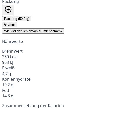
Packung
Packung (50,0 g)
Gramm
Wie viel darf ich davon zu mir nehmen?
Nährwerte
Brennwert
230 kcal
963 kJ
Eiweiß
4,7 g
Kohlenhydrate
19,2 g
Fett
14,6 g
Zusammensetzung der Kalorien