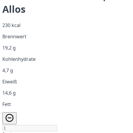
Allos
230 kcal
Brennwert
19,2 g
Kohlenhydrate
4,7 g
Eiweiß
14,6 g
Fett