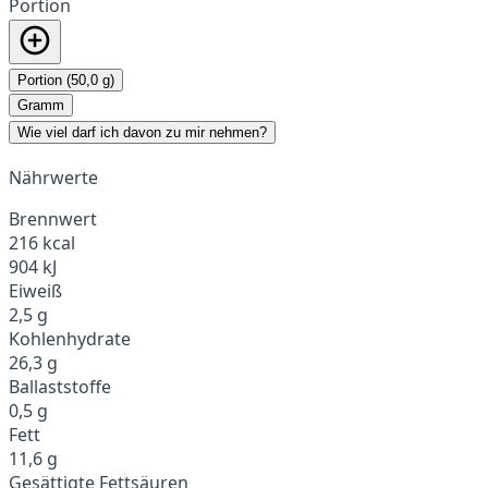
Portion
Portion (50,0 g)
Gramm
Wie viel darf ich davon zu mir nehmen?
Nährwerte
Brennwert
216 kcal
904 kJ
Eiweiß
2,5 g
Kohlenhydrate
26,3 g
Ballaststoffe
0,5 g
Fett
11,6 g
Gesättigte Fettsäuren