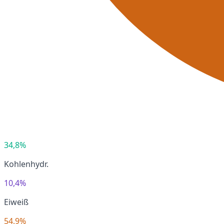
34,8%
Kohlenhydr.
10,4%
Eiweiß
54,9%