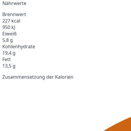
Nährwerte
Brennwert
227 kcal
950 kJ
Eiweiß
5,8 g
Kohlenhydrate
19,4 g
Fett
13,5 g
Zusammensetzung der Kalorien